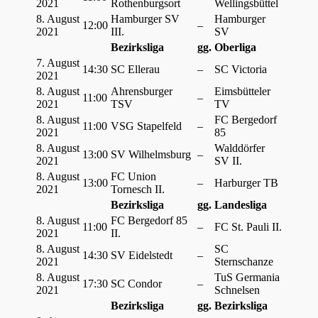
2021
Rothenburgsort
Wellingsbüttel
8. August
Hamburger SV
Hamburger
12:00
–
2021
III.
SV
Bezirksliga
gg.
Oberliga
7. August
14:30
SC Ellerau
–
SC Victoria
2021
8. August
Ahrensburger
Eimsbütteler
11:00
–
2021
TSV
TV
8. August
FC Bergedorf
11:00
VSG Stapelfeld
–
2021
85
8. August
Walddörfer
13:00
SV Wilhelmsburg
–
2021
SV II.
8. August
FC Union
13:00
–
Harburger TB
2021
Tornesch II.
Bezirksliga
gg.
Landesliga
8. August
FC Bergedorf 85
11:00
–
FC St. Pauli II.
2021
II.
8. August
SC
14:30
SV Eidelstedt
–
2021
Sternschanze
8. August
TuS Germania
17:30
SC Condor
–
2021
Schnelsen
Bezirksliga
gg.
Bezirksliga