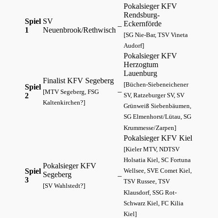
Pokalsieger KFV
Rendsburg-
Spiel
SV
Eckernförde
–
1
Neuenbrook/Rethwisch
[SG Nie-Bar, TSV Vineta
Audorf]
Pokalsieger KFV
Herzogtum
Lauenburg
Finalist KFV Segeberg
[Büchen-Siebeneichener
Spiel
–
[MTV Segeberg, FSG
2
SV, Ratzeburger SV, SV
Kaltenkirchen?]
Grünweiß Siebenbäumen,
SG Elmenhorst/Lütau, SG
Krummesse/Zarpen]
Pokalsieger KFV Kiel
[Kieler MTV, NDTSV
Holsatia Kiel, SC Fortuna
Pokalsieger KFV
Spiel
Wellsee, SVE Comet Kiel,
Segeberg
–
3
TSV Russee, TSV
[SV Wahlstedt?]
Klausdorf, SSG Rot-
Schwarz Kiel, FC Kilia
Kiel]