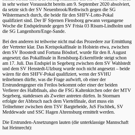
in sehr weiser Voraussicht bereits am 9. September 2020 absolviert,
da setzte sich der SV Neuenbrook/Rethwisch gegen die SG
Wilstermarsch durch, die beide für den SHFV-Lotto-Pokal
qualifiziert sind. Der IF Stjernen Flensborg gewann vergangene
Woche die Endspielrunde gegen SV Frisia 03 Risum-Lindholm und
die SG Langenhorn/Enge-Sande.
Bei den anderen ist teilweise nicht mal das Prozedere zur Ermittlung
der Vertreter klar. Das Kreispokalfinale in Holstein etwa, zwischen
dem SV Boostedt und Fortuna Bösdorf, wurde für den 8. August
angesetzt; das Pokalfinale in Rendsburg-Eckernförde steigt schon
am 17. Juli. Das Endspiel in Segeberg zwischen dem SV Wahlstedt
und dem SV Henstedt-Ulzburg wurde noch nicht angesetzt – beide
wären für den SHFV-Pokal qualifiziert, wenn der SVHU
teilnehmen dürfte, was die Frage aufwirft, ob einer der
Erstrundengegner ein Freilos bekommt oder einer der beiden
Verlierer des Halbfinals, also die FSG Kaltenkirchen oder der MTV
Segeberg, stattdessen als Zweiter antreten dürfen. In Stormarn
erfolgte der Abbruch nach dem Viertelfinale, dort muss ein
Teilnehmer zwischen dem TSV Bargteheide, JuS Fischbek, SV
Meddewade und SSC Hagen Ahrensburg ermittelt werden.
Die Erstrunden-Ansetzungen lauten (die unterklassige Mannschaft
hat Heimrecht):