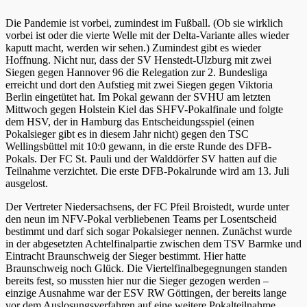
Die Pandemie ist vorbei, zumindest im Fußball. (Ob sie wirklich
vorbei ist oder die vierte Welle mit der Delta-Variante alles wieder
kaputt macht, werden wir sehen.) Zumindest gibt es wieder
Hoffnung. Nicht nur, dass der SV Henstedt-Ulzburg mit zwei
Siegen gegen Hannover 96 die Relegation zur 2. Bundesliga
erreicht und dort den Aufstieg mit zwei Siegen gegen Viktoria
Berlin eingetütet hat. Im Pokal gewann der SVHU am letzten
Mittwoch gegen Holstein Kiel das SHFV-Pokalfinale und folgte
dem HSV, der in Hamburg das Entscheidungsspiel (einen
Pokalsieger gibt es in diesem Jahr nicht) gegen den TSC
Wellingsbüttel mit 10:0 gewann, in die erste Runde des DFB-
Pokals. Der FC St. Pauli und der Walddörfer SV hatten auf die
Teilnahme verzichtet. Die erste DFB-Pokalrunde wird am 13. Juli
ausgelost.
Der Vertreter Niedersachsens, der FC Pfeil Broistedt, wurde unter
den neun im NFV-Pokal verbliebenen Teams per Losentscheid
bestimmt und darf sich sogar Pokalsieger nennen. Zunächst wurde
in der abgesetzten Achtelfinalpartie zwischen dem TSV Barmke und
Eintracht Braunschweig der Sieger bestimmt. Hier hatte
Braunschweig noch Glück. Die Viertelfinalbegegnungen standen
bereits fest, so mussten hier nur die Sieger gezogen werden –
einzige Ausnahme war der ESV RW Göttingen, der bereits lange
vor dem Auslosungsverfahren auf eine weitere Pokalteilnahme