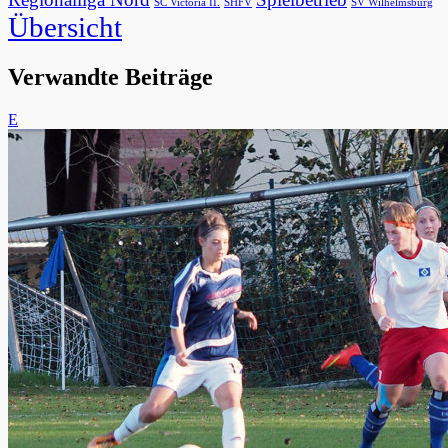
SC Victoria II.
SHFV
SV Wilhelmsburg
Übersicht
Verwandte Beiträge
E