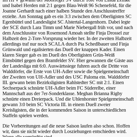
und Isabel Herden mit 2:1 gegen Blau-Weiß 96 Schenefeld, für die
Joanne Gerhardt nach einer halben Stunde den Anschlusstreffer
erzielte. Am Sonntag gab es ein 3:3 zwischen dem Oberligisten SC
Egenbüttel und Landesligist SC Alstertal-Langenhorn. Dabei legte
der SCE durch Lara Timm und Marie Niebergall früh vor, und nach
dem Anschlusstor von Rosemond Amoah stellte Finja Drossel zur
Halbzeit den 2-Tore-Vorsprung wieder her. In der zweiten Halbzeit
allerdings traf nur noch SCALA durch Pia Schedlbauer und Finja
Grünwald und egalisierten das Duell der knappen Kader. Einen
klaren Sieger gab es im Duell des Oberligisten Grün-Weiß
Eimsbüttel gegen den Bramfelder SV. Hier gewannen die Gäste aus
der Landesliga mit 6:0. Auswärtssiege fuhren auch die Dritte von
Walddörfer, die Erste von UH-Adler sowie die Spielgemeinschaft
der Zweiten von UH-Adler und des USC Paloma ein. Walddörfer
III. gewann beim Bezirksligisten Rahlstedter SC mit 2:1. Einen
Sechserpack schnürte UH-Adler beim FC Süderelbe, einer
Mannschaft aus der 7er-Sonderklasse. Meghan Brianna Rigby
schnürte einen Dreierpack. Und die Uhlenhorster Spielgemeinschaft
gewann 3:0 beim SC Victoria III. in einem Duell zweier
Kreisligisten, die in der kommenden Saison in unterschiedlichen
Staffeln spielen werden.
Die Vorbereitungen auf die neue Saison laufen also schon. Hoffen
wir, dass sie nicht wieder durch Losziehungen entschieden wird.
Wenn alle vernünftig sind…