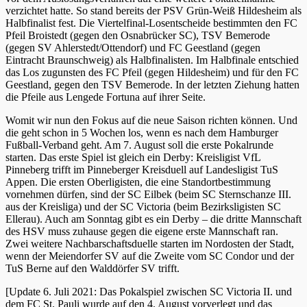
verzichtet hatte. So stand bereits der PSV Grün-Weiß Hildesheim als
Halbfinalist fest. Die Viertelfinal-Losentscheide bestimmten den FC
Pfeil Broistedt (gegen den Osnabrücker SC), TSV Bemerode
(gegen SV Ahlerstedt/Ottendorf) und FC Geestland (gegen
Eintracht Braunschweig) als Halbfinalisten. Im Halbfinale entschied
das Los zugunsten des FC Pfeil (gegen Hildesheim) und für den FC
Geestland, gegen den TSV Bemerode. In der letzten Ziehung hatten
die Pfeile aus Lengede Fortuna auf ihrer Seite.
Womit wir nun den Fokus auf die neue Saison richten können. Und
die geht schon in 5 Wochen los, wenn es nach dem Hamburger
Fußball-Verband geht. Am 7. August soll die erste Pokalrunde
starten. Das erste Spiel ist gleich ein Derby: Kreisligist VfL
Pinneberg trifft im Pinneberger Kreisduell auf Landesligist TuS
Appen. Die ersten Oberligisten, die eine Standortbestimmung
vornehmen dürfen, sind der SC Eilbek (beim SC Sternschanze III.
aus der Kreisliga) und der SC Victoria (beim Bezirksligisten SC
Ellerau). Auch am Sonntag gibt es ein Derby – die dritte Mannschaft
des HSV muss zuhause gegen die eigene erste Mannschaft ran.
Zwei weitere Nachbarschaftsduelle starten im Nordosten der Stadt,
wenn der Meiendorfer SV auf die Zweite vom SC Condor und der
TuS Berne auf den Walddörfer SV trifft.
[Update 6. Juli 2021: Das Pokalspiel zwischen SC Victoria II. und
dem FC St. Pauli wurde auf den 4. August vorverlegt und das