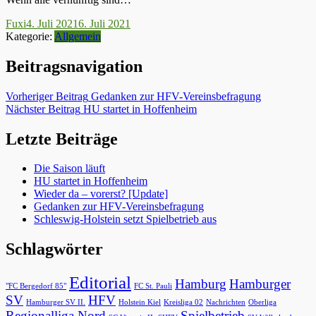
Fuxi
4. Juli 2021
6. Juli 2021
Kategorie:
Allgemein
Beitragsnavigation
Vorheriger Beitrag
Gedanken zur HFV-Vereinsbefragung
Nächster Beitrag
HU startet in Hoffenheim
Letzte Beiträge
Die Saison läuft
HU startet in Hoffenheim
Wieder da – vorerst? [Update]
Gedanken zur HFV-Vereinsbefragung
Schleswig-Holstein setzt Spielbetrieb aus
Schlagwörter
Editorial
Hamburg
Hamburger
"FC Bergedorf 85"
FC St. Pauli
SV
HFV
Hamburger SV II.
Holstein Kiel
Kreisliga 02
Nachrichten
Oberliga
Regionalliga Nord
Spielbetrieb