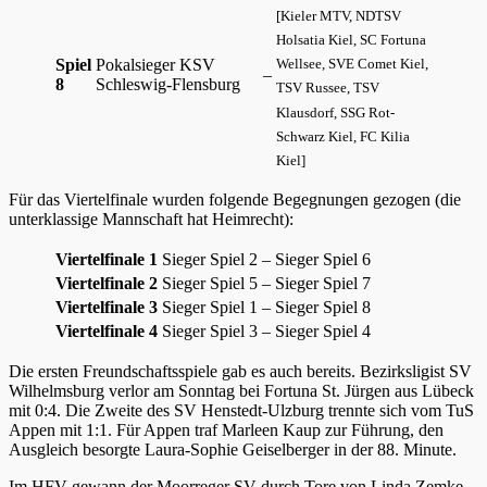
[Kieler MTV, NDTSV
Holsatia Kiel, SC Fortuna
Spiel
Pokalsieger KSV
Wellsee, SVE Comet Kiel,
–
8
Schleswig-Flensburg
TSV Russee, TSV
Klausdorf, SSG Rot-
Schwarz Kiel, FC Kilia
Kiel]
Für das Viertelfinale wurden folgende Begegnungen gezogen (die
unterklassige Mannschaft hat Heimrecht):
Viertelfinale 1
Sieger Spiel 2
–
Sieger Spiel 6
Viertelfinale 2
Sieger Spiel 5
–
Sieger Spiel 7
Viertelfinale 3
Sieger Spiel 1
–
Sieger Spiel 8
Viertelfinale 4
Sieger Spiel 3
–
Sieger Spiel 4
Die ersten Freundschaftsspiele gab es auch bereits. Bezirksligist SV
Wilhelmsburg verlor am Sonntag bei Fortuna St. Jürgen aus Lübeck
mit 0:4. Die Zweite des SV Henstedt-Ulzburg trennte sich vom TuS
Appen mit 1:1. Für Appen traf Marleen Kaup zur Führung, den
Ausgleich besorgte Laura-Sophie Geiselberger in der 88. Minute.
Im HFV gewann der Moorreger SV durch Tore von Linda Zemke