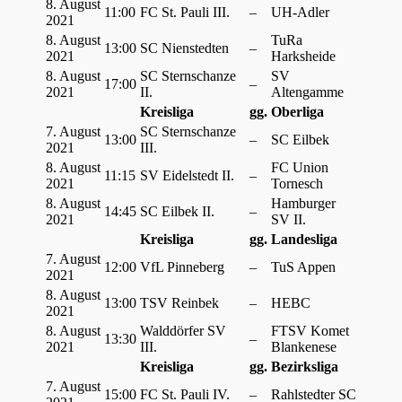
8. August
11:00
FC St. Pauli III.
–
UH-Adler
2021
8. August
TuRa
13:00
SC Nienstedten
–
2021
Harksheide
8. August
SC Sternschanze
SV
17:00
–
2021
II.
Altengamme
Kreisliga
gg.
Oberliga
7. August
SC Sternschanze
13:00
–
SC Eilbek
2021
III.
8. August
FC Union
11:15
SV Eidelstedt II.
–
2021
Tornesch
8. August
Hamburger
14:45
SC Eilbek II.
–
2021
SV II.
Kreisliga
gg.
Landesliga
7. August
12:00
VfL Pinneberg
–
TuS Appen
2021
8. August
13:00
TSV Reinbek
–
HEBC
2021
8. August
Walddörfer SV
FTSV Komet
13:30
–
2021
III.
Blankenese
Kreisliga
gg.
Bezirksliga
7. August
15:00
FC St. Pauli IV.
–
Rahlstedter SC