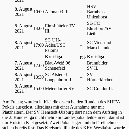
2021
HSV
8. August
10:00
Altona 93 III.
–
Barmbek-
2021
Uhlenhorst
SG FC
8. August
Eimsbütteler TV
14:00
–
Elmshorn/SV
2021
III.
Lieth
SG UH-
8. August
SC Vier- und
17:00
Adler/USC
–
2021
Marschlande
Paloma
Kreisliga
gg.
Kreisliga
7. August
Blau-Weiß 96
Bramfelder
17:00
–
2021
Schenefeld
SV II.
8. August
SC Alstertal-
SV
13:30
–
2021
Langenhorn II.
Hörnerkirchen
8. August
15:00
Meiendorfer SV
–
SC Condor II.
2021
Am Freitag wurden in Kiel die ersten beiden Runden des SHFV-
Pokals ausgelost, allerdings mit einer Ausnahme nur mit
Platzhaltern. Der SV Henstedt-Ulzburg darf nach dem Aufstieg in
die 2. Bundesliga nicht mehr am Landespokal teilnehmen, damit ist
nur Holstein Kiel gesetzt. Zwei Pokalsieger und drei Teilnehmer
stehen bereits fest: Das Kreispokalfinale des KFV Westküste wurde