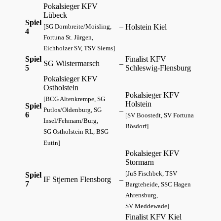
Pokalsieger KFV
Lübeck
Spiel
–
Holstein Kiel
[SG Dornbreite/Moisling,
4
Fortuna St. Jürgen,
Eichholzer SV, TSV Siems]
Spiel
Finalist KFV
SG Wilstermarsch
–
5
Schleswig-Flensburg
Pokalsieger KFV
Ostholstein
Pokalsieger KFV
[BCG Altenkrempe, SG
Holstein
Spiel
–
Putlos/Oldenburg, SG
6
[SV Boostedt, SV Fortuna
Insel/Fehmarn/Burg,
Bösdorf]
SG Ostholstein RL, BSG
Eutin]
Pokalsieger KFV
Stormarn
[JuS Fischbek, TSV
Spiel
IF Stjernen Flensborg
–
7
Bargteheide, SSC Hagen
Ahrensburg,
SV Meddewade]
Finalist KFV Kiel