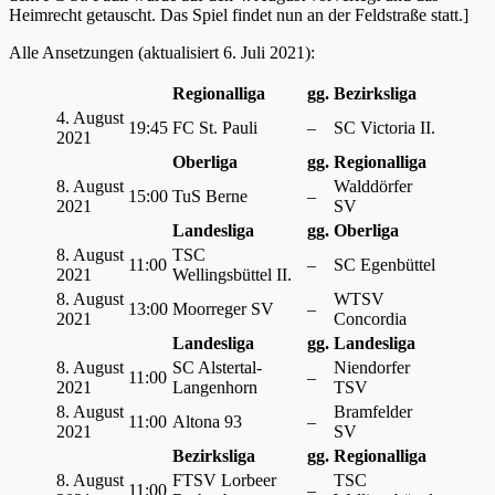
Heimrecht getauscht. Das Spiel findet nun an der Feldstraße statt.]
Alle Ansetzungen (aktualisiert 6. Juli 2021):
Regionalliga
gg.
Bezirksliga
4. August
19:45
FC St. Pauli
–
SC Victoria II.
2021
Oberliga
gg.
Regionalliga
8. August
Walddörfer
15:00
TuS Berne
–
2021
SV
Landesliga
gg.
Oberliga
8. August
TSC
11:00
–
SC Egenbüttel
2021
Wellingsbüttel II.
8. August
WTSV
13:00
Moorreger SV
–
2021
Concordia
Landesliga
gg.
Landesliga
8. August
SC Alstertal-
Niendorfer
11:00
–
2021
Langenhorn
TSV
8. August
Bramfelder
11:00
Altona 93
–
2021
SV
Bezirksliga
gg.
Regionalliga
8. August
FTSV Lorbeer
TSC
11:00
–